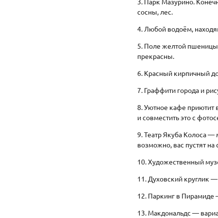
3. Парк Мазурино. Конеч
сосны, лес.
4. Любой водоём, находя
5. Поле желтой пшеницы 
прекрасны.
6. Красный кирпичный д
7. Граффити города и рис
8. Уютное кафе приютит 
и совместить это с фото
9. Театр Якуба Колоса —
возможно, вас пустят на 
10. Художественный музе
11. Духовский круглик — 
12. Паркинг в Пирамиде 
13. Макдональдс — вариа