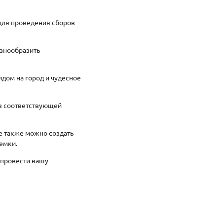
 для проведения сборов
азнообразить
идом на город и чудесное
 в соответствующей
де также можно создать
ъемки.
 провести вашу