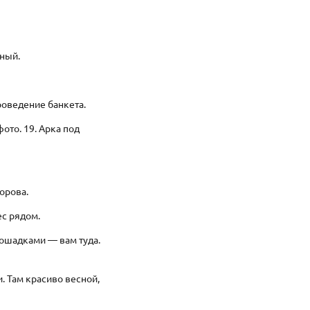
тный.
роведение банкета.
ото. 19. Арка под
ворова.
ес рядом.
лошадками — вам туда.
. Там красиво весной,