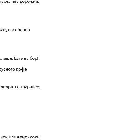
 песчаные дорожки,
будут особенно
больше. Есть выбор!
вкусного кофе
говориться заранее,
ить, или впить колы