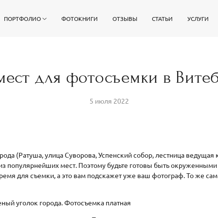
ПОРТФОЛИО
ФОТОКНИГИ
ОТЗЫВЫ
СТАТЬИ
УСЛУГИ
мест для фотосъемки в Вите
5 июля 2022
орода (Ратуша, улица Суворова, Успенский собор, лестница ведущая
о из популярнейших мест. Поэтому будьте готовы быть окруженными
емя для съемки, а это вам подскажет уже ваш фотограф. То же сам
леный уголок города. Фотосъемка платная