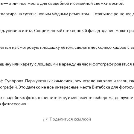
ь — отличное место для свадебной и семейной съемки весной.
и квартира на сутки с новым модным ремонтом — отличное решение
мед. университета. Современный стеклянный фасад здания может р
аться на смотровую площадку летом, сделать несколько кадров с в
ашину или карету с лошадьми в аренду на час и фотографироваться
аф Суворов». Пара уютных скамеечек, вечнозеленая хвоя и газон, г
ографий. Это далеко не все интересные места Витебска для фотос
х свадебных фото, то пишите мне, и мы вместе выберем, где лучше
 фотосессию.
Поделиться ссылкой