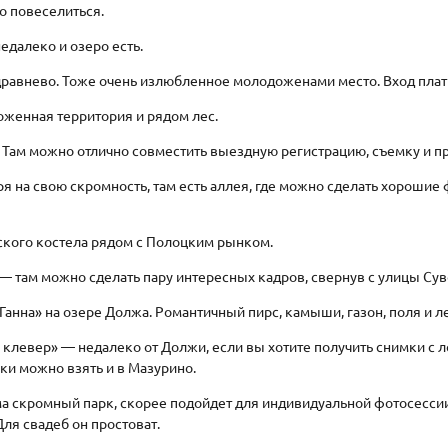
о повеселиться.
недалеко и озеро есть.
Здравнево. Тоже очень излюбленное молодоженами место. Вход пла
хоженная территория и рядом лес.
. Там можно отлично совместить выездную регистрацию, съемку и п
я на свою скромность, там есть аллея, где можно сделать хорошие ф
еского костела рядом с Полоцким рынком.
— там можно сделать пару интересных кадров, свернув с улицы Су
«Ганна» на озере Должа. Романтичный пирс, камыши, газон, поля и л
 клевер» — недалеко от Должи, если вы хотите получить снимки с 
ки можно взять и в Мазурино.
а скромный парк, скорее подойдет для индивидуальной фотосессии
Для свадеб он простоват.