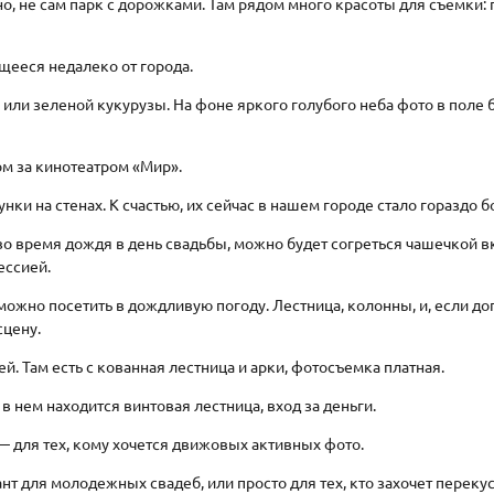
но, не сам парк с дорожками. Там рядом много красоты для съемки:
щееся недалеко от города.
или зеленой кукурузы. На фоне яркого голубого неба фото в поле 
ом за кинотеатром «Мир».
унки на стенах. К счастью, их сейчас в нашем городе стало гораздо 
во время дождя в день свадьбы, можно будет согреться чашечкой 
сессией.
 можно посетить в дождливую погоду. Лестница, колонны, и, если до
сцену.
й. Там есть с кованная лестница и арки, фотосъемка платная.
в нем находится винтовая лестница, вход за деньги.
— для тех, кому хочется движовых активных фото.
нт для молодежных свадеб, или просто для тех, кто захочет перекус